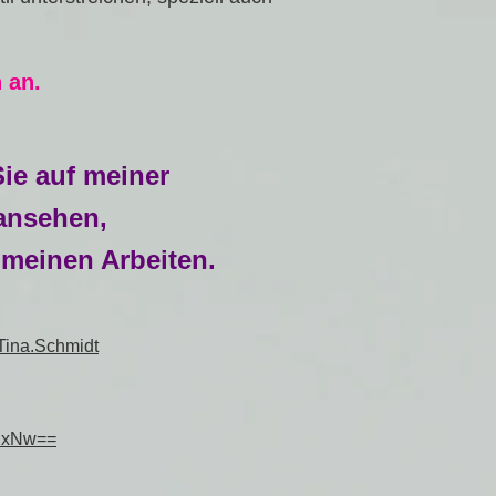
 an.
84
ie auf meiner
ansehen,
 meinen Arbeiten.
Tina.Schmidt
IxNw==