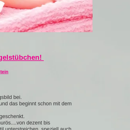
gelstübchen!
tein
bild bei.
 und das beginnt schon mit dem
geschenkt.
urös....von dezent bis
il unterstreichen, speziell auch